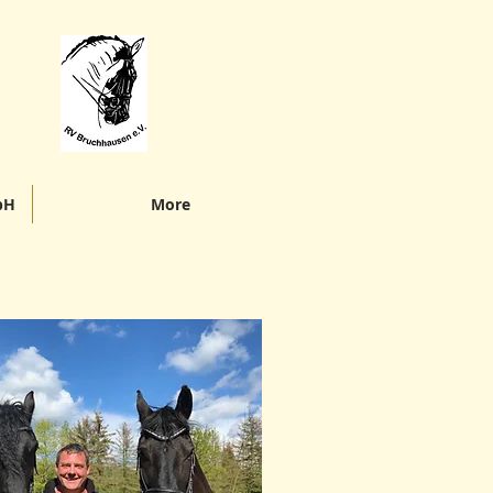
bH
More