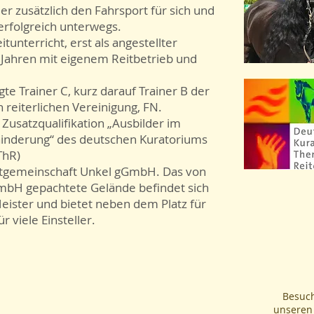
er zusätzlich den Fahrsport für sich und
 erfolgreich unterwegs.
itunterricht, erst als angestellter
5 Jahren mit eigenem Reitbetrieb und
gte Trainer C, kurz darauf Trainer B der
reiterlichen Vereinigung, FN.
 Zusatzqualifikation „Ausbilder im
hinderung“ des deutschen Kuratoriums
DKThR)
eitgemeinschaft Unkel gGmbH. Das von
mbH gepachtete Gelände befindet sich
eister und bietet neben dem Platz für
r viele Einsteller.
e
Besuch
unseren 