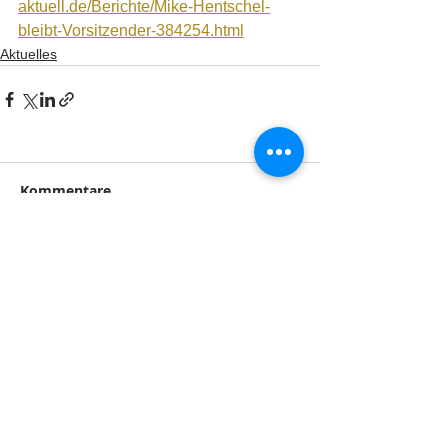
aktuell.de/Berichte/Mike-Hentschel-
bleibt-Vorsitzender-384254.html
Aktuelles
Kommentare
Kommentar verfassen...
Impressum
Datenschutz
Besuchen Sie uns auch auf
unseren Social Media
Kanälen!